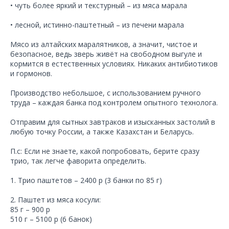
• чуть более яркий и текстурный – из мяса марала
• лесной, истинно-паштетный – из печени марала
Мясо из алтайских маралятников, а значит, чистое и
безопасное, ведь зверь живёт на свободном выгуле и
кормится в естественных условиях. Никаких антибиотиков
и гормонов.
Производство небольшое, с использованием ручного
труда – каждая банка под контролем опытного технолога.
Отправим для сытных завтраков и изысканных застолий в
любую точку России, а также Казахстан и Беларусь.
П.с: Если не знаете, какой попробовать, берите сразу
трио, так легче фаворита определить.
1. Трио паштетов – 2400 р (3 банки по 85 г)
2. Паштет из мяса косули:
85 г – 900 р
510 г – 5100 р (6 банок)