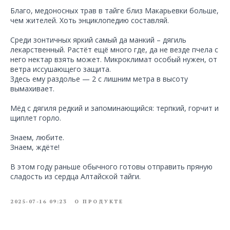
Благо, медоносных трав в тайге близ Макарьевки больше,
чем жителей. Хоть энциклопедию составляй.
Среди зонтичных яркий самый да манкий – дягиль
лекарственный. Растёт ещё много где, да не везде пчела с
него нектар взять может. Микроклимат особый нужен, от
ветра иссушающего защита.
Здесь ему раздолье — 2 с лишним метра в высоту
вымахивает.
Мёд с дягиля редкий и запоминающийся: терпкий, горчит и
щиплет горло.
Знаем, любите.
Знаем, ждёте!
В этом году раньше обычного готовы отправить пряную
сладость из сердца Алтайской тайги.
2025-07-16 09:23
О ПРОДУКТЕ