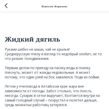
Новости «Берлоги»
Жидкий дягиль
Руками шибко не маши, чай не крылья!
Среднерусскую пчелу и взгляд-то недобрый злобит, не то
что резкие телодвижения.
Первым делом по приезду на пасеку воды в поилку
плеснуть, может от жажды недовольные. А может
потому, что один улей на бок завалился. Поди их пойми.
Летом у пчеловода в Алтайском крае жара вне
зависимости от погоды. Забот столько, что поесть
некогда. Сухарик в сетке выручает, болтается внутри на
самый голодный случай – похрустел и полетел дальше,
средь мохнатых работниц затерялся.