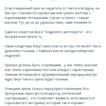
Если очищенный орех не защитить от света и воздуха, он
быстро становится сероватым или грязно-желтым с
коричневыми пятнышками, горчит и пахнет старым
маслом. Тут уж не до удовольствия, сами понимаете.
Один из секретов вкуса "Кедрового метеорита" - его
безупречная свежесть.
Наши кондитеры берут орех класса экстра. Он может быть
дальневосточным, с Байкала или из западносибирских
кедрачей.
Орешки должны быть созревшими - у них темно-красная
или темно-коричневая плотная кожура с характерным
тёмным пятнышком и сформированный зародыш внутри
ядра. Вкус такого ореха будет полным.
Очищаем орехи только перед приготовлением. Все
пропускаем через фотосепаратор (оптический
сортировщик) - это позволяет выявить затесавшегося
горьковатого негодника, который так и норовит