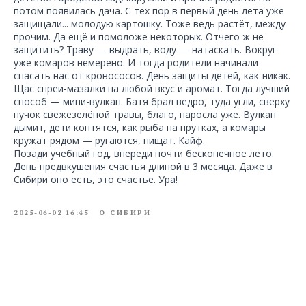
потом появилась дача. С тех пор в первый день лета уже
защищали... молодую картошку. Тоже ведь растёт, между
прочим. Да ещё и помоложе некоторых. Отчего ж не
защитить? Траву — выдрать, воду — натаскать. Вокруг
уже комаров немерено. И тогда родители начинали
спасать нас от кровососов. День защиты детей, как-никак.
Щас спреи-мазалки на любой вкус и аромат. Тогда лучший
способ — мини-вулкан. Батя брал ведро, туда угли, сверху
пучок свежезелёной травы, благо, наросла уже. Вулкан
дымит, дети коптятся, как рыба на прутках, а комары
кружат рядом — ругаются, пищат. Кайф.
Позади учебный год, впереди почти бесконечное лето.
День предвкушения счастья длиной в 3 месяца. Даже в
Сибири оно есть, это счастье. Ура!
2025-06-02 16:45
О СИБИРИ