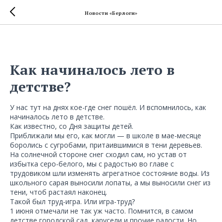
Новости «Берлоги»
Как начиналось лето в
детстве?
У нас тут на днях кое-где снег пошёл. И вспомнилось, как
начиналось лето в детстве.
Как известно, со Дня защиты детей.
Приближали мы его, как могли — в школе в мае-месяце
боролись с сугробами, притаившимися в тени деревьев.
На солнечной стороне снег сходил сам, но устав от
избытка серо-белого, мы с радостью во главе с
трудовиком шли изменять агрегатное состояние воды. Из
школьного сарая выносили лопаты, а мы выносили снег из
тени, чтоб растаял наконец.
Такой был труд-игра. Или игра-труд?
1 июня отмечали не так уж часто. Помнится, в самом
детстве городской сад, карусели и прочие радости. Но