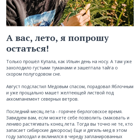
А вас, лето, я попрошу
остаться!
Только прошёл Купала, как Ильин день на носу. А там уже
захолодило густыми туманами и зашептала тайга о
скором полугодовом сне.
Август подсластил Медовым спасом, порадовал Яблочным
и уже прощально машет желтеющей листвой под
аккомпанемент северных ветров.
Последний месяц лета - горячее берлоговское время.
Завидуем вам, если можете себе позволить смаковать и
лениво растягивать конец лета. Тогда вы точно не те, кто
запасает сибирские дикоросы) Еще и дягиль-мед в этом
году запоздал и вклинился в череду запланированных