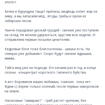
хлопот.
Белки и бурундуки тащат припасы, медведь копит жир на
зиму, а мы запасаем мёд , ягоды, грибы и орехи из
сибирских лесов.
Нынче порадовал урожай груздей - свежие уже поступили
на склад. Не можем удержаться, хрустим всю неделю. И
отправляем первые посылки ценителям.
Кедровые боги тоже благосклонны - шишка есть. На
северах уже добывают. Скоро будут свежие ядрышки,
мммм...
Тайга-мед уже на подходе. Его качаем раз в год, в конце
сезона - концентрат короткого таёжного буйства.
А вот боровиков ваших любимых, томских - пока нет.
Ждем-с) Берем только осенний, после первых заморозков
на земле.
Насекомые "замирают" - гриб растет крепким, без