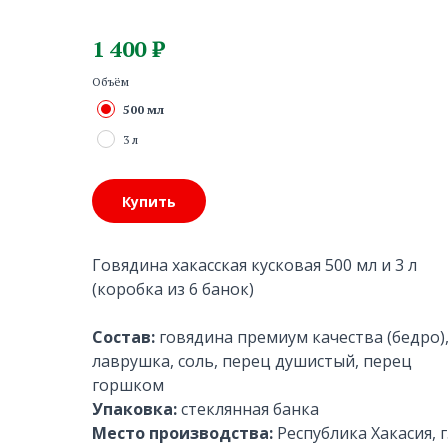
1 400
₽
Объём
500 мл
3 л
Купить
Говядина хакасская кусковая 500 мл и 3 л
(коробка из 6 банок)
Состав:
говядина премиум качества (бедро)
лаврушка, соль, перец душистый, перец
горшком
Упаковка:
стеклянная банка
Место производства:
Республика Хакасия, г