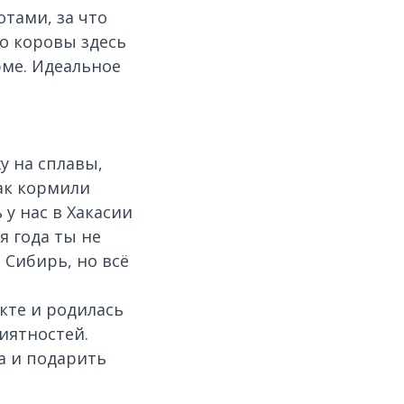
тами, за что
то коровы здесь
рме. Идеальное
у на сплавы,
Как кормили
 у нас в Хакасии
я года ты не
 Сибирь, но всё
кте и родилась
иятностей.
да и подарить