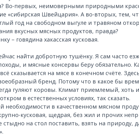
я? Во-первых, неимоверными природными красо
ие «сибирская Швейцария». А во-вторых, тем, ч
глый год на свободном выгуле и травяном отко
дания вкусных мясных продуктов, правда?
ку – говядина хакасская кусковая.
ейчас найти добротную тушёнку. Я сам часто езж
 походы, и мясные консервы беру обязательно. 
 всё сказывается на мясе в конечном счёте. Здесь
своеобразный бренд. Потому что в какое бы врем
сегда гуляют коровы. Климат приемлемый, хоть и
откром в естественных условиях, так сказать.
ой необходимости в качественном мясном проду
крупно-кусковая, щедрая, без жил и прочих непр
е стыдно на стол поставить, взять на природу, 
».