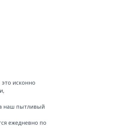
ь это исконно
и,
ла наш пытливый
ся ежедневно по