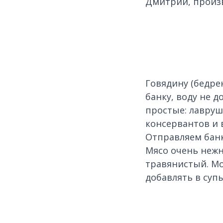
Дмитрий, произ
Говядину (бедре
банку, воду не д
простые: лавруш
консервантов и 
Отправляем банки
Мясо очень нежн
травянистый. Мо
добавлять в супы