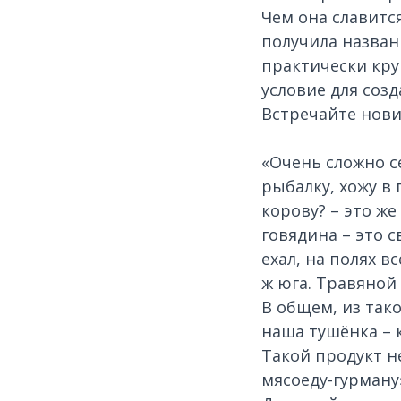
Чем она славитс
получила назван
практически кру
условие для соз
Встречайте новин
«Очень сложно с
рыбалку, хожу в
корову? – это же
говядина – это 
ехал, на полях в
ж юга. Травяной 
В общем, из так
наша тушёнка – 
Такой продукт н
мясоеду-гурману