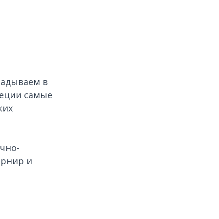
ладываем в
пеции самые
ких
очно-
арнир и