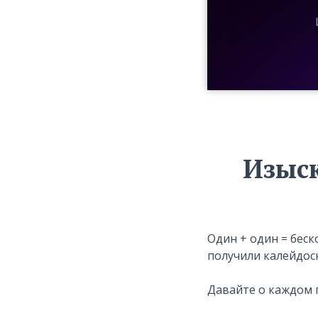
Изыск
Один + один = бес
получили калейдоск
Давайте о каждом 