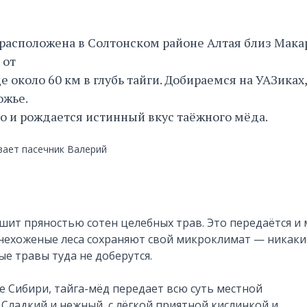
расположена в Солтонском районе Алтая близ Мака
 от
е около 60 км в глубь тайги. Добираемся на УАЗиках
ожье.
о и рождается истинный вкус таёжного мёда.
вает пасечник Валерий
шит пряностью сотен целебных трав. Это передаётся и 
нехоженые леса сохраняют свой микроклимат — никаки
е травы туда не доберутся.
е Сибири, тайга-мёд передает всю суть местной
Сладкий и нежный, с лёгкой приятной кислинкой и