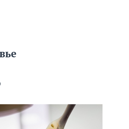
вье
и