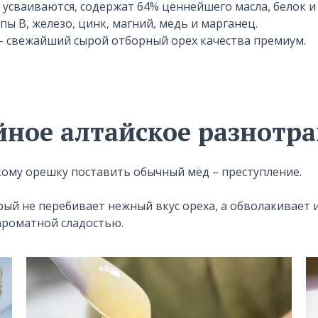
 усваиваются, содержат 64% ценнейшего масла, белок и
ппы В, железо, цинк, магний, медь и марганец.
– свежайший сырой отборный орех качества премиум.
йное алтайское разнотра
акому орешку поставить обычный мёд – преступление.
рый не перебивает нежный вкус ореха, а обволакивает 
ароматной сладостью.