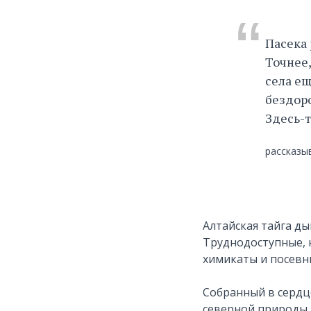
“
Пасека 
Точнее,
села ещ
бездор
Здесь-т
рассказы
Алтайская тайга ды
Труднодоступные, 
химикаты и посевны
Собранный в сердц
северной природы. 