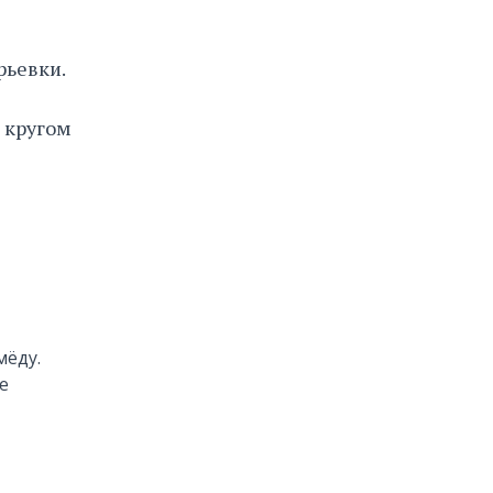
рьевки.
, кругом
мёду.
е