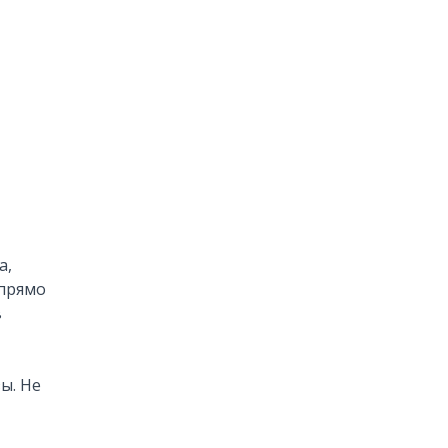
а,
 прямо
в
ы. Не