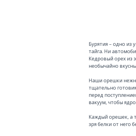
Бурятия – одно из 
тайга. Ни автомоб
Кедровый орех из э
необычайно вкусны
Наши орешки нежны
тщательно готовим
перед поступление
вакуум, чтобы ядро
Каждый орешек, а т
зря белки от него б